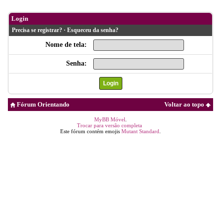
Login
Precisa se registrar?
·
Esqueceu da senha?
Nome de tela:
Senha:
Fórum Orientando
Voltar ao topo
MyBB Móvel
.
Trocar para versão completa
Este fórum contém emojis
Mutant Standard
.