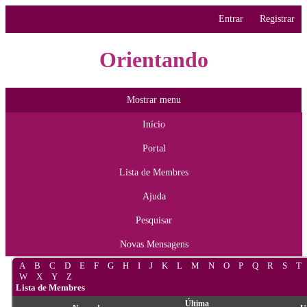
Entrar
Registrar
Orientando
Mostrar menu
Início
Portal
Lista de Membres
Ajuda
Pesquisar
Novas Mensagens
A
B
C
D
E
F
G
H
I
J
K
L
M
N
O
P
Q
R
S
T
W
X
Y
Z
Lista de Membres
Última