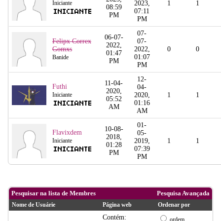
Iniciante
2023,
1
1
08:59
07:11
PM
PM
07-
06-07-
Felipx Correx
07-
2022,
Gomxs
2022,
0
0
01:47
01:07
Banide
PM
PM
12-
11-04-
Futhi
04-
2020,
Iniciante
2020,
1
1
05:52
01:16
AM
AM
01-
10-08-
Flavixdem
05-
2018,
Iniciante
2019,
1
1
01:28
07:39
PM
PM
Pesquisar na lista de Membres
Pesquisa Avançada
Nome de Usuárie
Página web
Ordenar por
Contém:
ordem