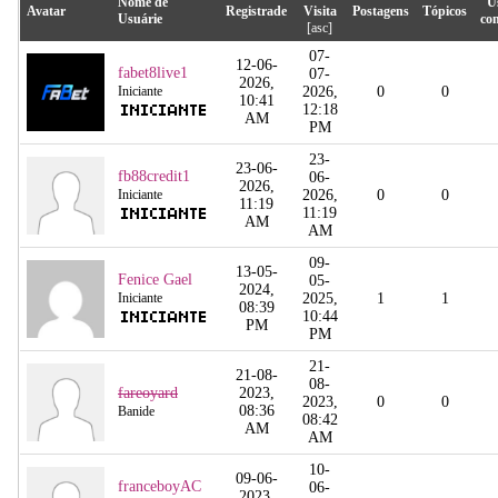
Nome de
U
Avatar
Registrade
Visita
Postagens
Tópicos
Usuárie
co
[
asc
]
07-
12-06-
fabet8live1
07-
2026,
Iniciante
2026,
0
0
10:41
12:18
AM
PM
23-
23-06-
fb88credit1
06-
2026,
Iniciante
2026,
0
0
11:19
11:19
AM
AM
09-
13-05-
Fenice Gael
05-
2024,
Iniciante
2025,
1
1
08:39
10:44
PM
PM
21-
21-08-
08-
fareoyard
2023,
2023,
0
0
08:36
Banide
08:42
AM
AM
10-
09-06-
franceboyAC
06-
2023,