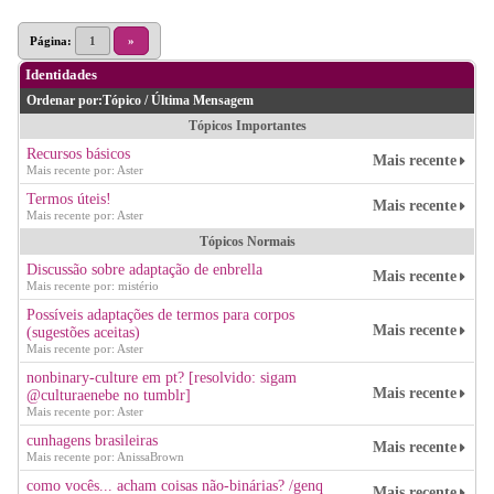
Página:
1
»
Identidades
Ordenar por:
Tópico
/
Última Mensagem
Tópicos Importantes
Recursos básicos
Mais recente
Mais recente por: Aster
Termos úteis!
Mais recente
Mais recente por: Aster
Tópicos Normais
Discussão sobre adaptação de enbrella
Mais recente
Mais recente por: mistério
Possíveis adaptações de termos para corpos
Mais recente
(sugestões aceitas)
Mais recente por: Aster
nonbinary-culture em pt? [resolvido: sigam
Mais recente
@culturaenebe no tumblr]
Mais recente por: Aster
cunhagens brasileiras
Mais recente
Mais recente por: AnissaBrown
como vocês... acham coisas não-binárias? /genq
Mais recente