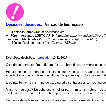
Decisões, decisões.
- Versão de Impressão
+- Orientando (
https://forum.orientando.org
)
+-- Fórum: Assuntos LGBTQIAPN+ (
https://forum.orientando.org/forum-7
+--- Fórum: Identidades (
https://forum.orientando.org/forum-9.html
)
+--- Tópico: Decisões, decisões. (
/thread-163.html
)
Decisões, decisões.
-
altedude
-
13-11-2017
Quando eu entrei no fórum, fiz um tópico sobre não saber minha orientaçã
Eu não me sinto diferente em relação a isso. Se eu sinto atração, parece 
atração fraca que faz de mim moll/gray/caligo, se algum dia vou sentir at
E eu não tenho nenhum tipo de asco ou ódio contra esses termos, ou c
Mas, no meu caso? Eu acho que é melhor para mim ter um rótulo mais va
rótulo sempre. É que EU quero ter algo pra me descrever, é que EU que
Por conta de toda essa minha confusão, vou passar a me identificar c