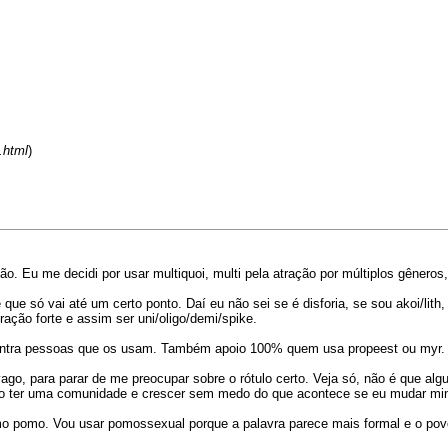
.html
)
o. Eu me decidi por usar multiquoi, multi pela atração por múltiplos gêneros
que só vai até um certo ponto. Daí eu não sei se é disforia, se sou akoi/lith
ração forte e assim ser uni/oligo/demi/spike.
ontra pessoas que os usam. Também apoio 100% quem usa propeest ou myr. E 
go, para parar de me preocupar sobre o rótulo certo. Veja só, não é que al
ro ter uma comunidade e crescer sem medo do que acontece se eu mudar minh
omo pomo. Vou usar pomossexual porque a palavra parece mais formal e o po