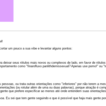
l!
cortar um pouco a sua vibe e levantar alguns pontos:
 deixar seus rótulos mais novos ou complexos de lado, em favor de rótul
mportamento como "finarofluxo panlithdemissexual? Apenas use pomo!" ou "t
s pessoas, ou trata outras orientações como "inferiores" por não terem a m
rientações (ou rotular além de uma ou duas palavras), porque atração é c
 gente que prefere especificar ao menos até onde entendem suas orientações
oa. Eu sei que tem gente seguindo e que é possível que haja mais gente po