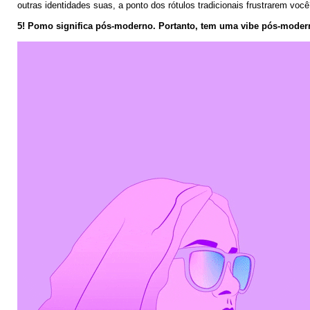
outras identidades suas, a ponto dos rótulos tradicionais frustrarem vo
5! Pomo significa pós-moderno. Portanto, tem uma vibe pós-modern