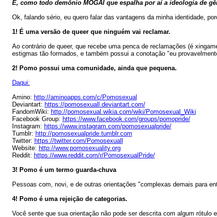
E, como todo demônio MOGAI que espalha por aí a ideologia de g
Ok, falando sério, eu quero falar das vantagens da minha identidade, p
1! É uma versão de queer que ninguém vai reclamar.
Ao contrário de queer, que recebe uma penca de reclamações (é xingamen
estigmas tão formados, e também possui a conotação "eu provavelmente
2! Pomo possui uma comunidade, ainda que pequena.
Daqui:
Amino:
http://aminoapps.com/c/Pomosexual
Deviantart:
https://pomosexuall.deviantart.com/
FandomWiki:
http://pomosexual.wikia.com/wiki/Pomosexual_Wiki
Facebook Group:
https://www.facebook.com/groups/pomopride/
Instagram:
https://www.instagram.com/pomosexualpride/
Tumblr:
http://pomosexualpride.tumblr.com
Twitter:
https://twitter.com/Pomosexuall
Website:
http://www.pomosexuality.org
Reddit:
https://www.reddit.com/r/PomosexualPride/
3! Pomo é um termo guarda-chuva
Pessoas com, novi, e de outras orientações "complexas demais para en
4! Pomo é uma rejeição de categorias.
Você sente que sua orientação não pode ser descrita com algum rótulo e