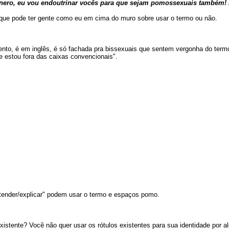
ênero, eu vou endoutrinar vocês para que sejam pomossexuais també
orque pode ter gente como eu em cima do muro sobre usar o termo ou não.
to, é em inglês, é só fachada pra bissexuais que sentem vergonha do termo,
 estou fora das caixas convencionais".
tender/explicar" podem usar o termo e espaços pomo.
xistente? Você não quer usar os rótulos existentes para sua identidade por