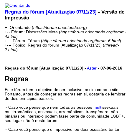
Regras do fórum [Atualização 07/11/23]
- Versão de
Impressão
+- Orientando (
https://forum.orientando.org
)
+-- Fórum: Discussões Meta (
https://forum.orientando.org/forum-
4.html
)
+--- Fórum: Fórum (
https://forum.orientando.org/forum-6.html
)
+--- Tópico: Regras do fórum [Atualização 07/11/23] (
/thread-
2.html
)
Regras do fórum [Atualização 07/11/23]
-
Aster
-
07-06-2016
Regras
Este fórum tem o objetivo de ser inclusivo, assim como o site.
Portanto, antes de começar as regras em si, gostaria de lembrar
de dois princípios básicos:
~ Caso você pense que nem todas as pessoas
multi
ssexuais,
multirromânticas, assexuais, arromânticas, transgênero, não-
binárias ou intersexo podem fazer parte da comunidade LGBT+,
seu lugar não é neste fórum.
~ Caso você pense que é impossível ou desnecessário tentar