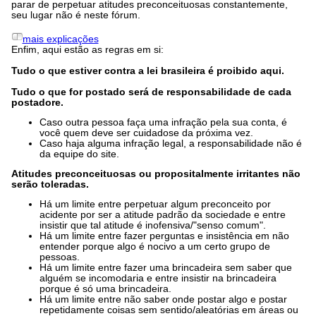
parar de perpetuar atitudes preconceituosas constantemente,
seu lugar não é neste fórum.
mais explicações
Enfim, aqui estão as regras em si:
Tudo o que estiver contra a lei brasileira é proibido aqui.
Tudo o que for postado será de responsabilidade de cada
postadore.
Caso outra pessoa faça uma infração pela sua conta, é
você quem deve ser cuidadose da próxima vez.
Caso haja alguma infração legal, a responsabilidade não é
da equipe do site.
Atitudes preconceituosas ou propositalmente irritantes não
serão toleradas.
Há um limite entre perpetuar algum preconceito por
acidente por ser a atitude padrão da sociedade e entre
insistir que tal atitude é inofensiva/"senso comum".
Há um limite entre fazer perguntas e insistência em não
entender porque algo é nocivo a um certo grupo de
pessoas.
Há um limite entre fazer uma brincadeira sem saber que
alguém se incomodaria e entre insistir na brincadeira
porque é só uma brincadeira.
Há um limite entre não saber onde postar algo e postar
repetidamente coisas sem sentido/aleatórias em áreas ou