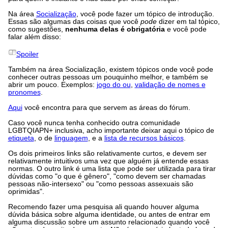
Na área
Socialização
, você pode fazer um tópico de introdução.
Essas são algumas das coisas que você
pode
dizer em tal tópico,
como sugestões,
nenhuma delas é obrigatória
e você pode
falar além disso:
Spoiler
Também na área Socialização, existem tópicos onde você pode
conhecer outras pessoas um pouquinho melhor, e também se
abrir um pouco. Exemplos:
jogo do ou
,
validação de nomes e
pronomes
.
Aqui
você encontra para que servem as áreas do fórum.
Caso você nunca tenha conhecido outra comunidade
LGBTQIAPN+ inclusiva, acho importante deixar aqui o tópico de
etiqueta
, o de
linguagem
, e a
lista de recursos básicos
.
Os dois primeiros links são relativamente curtos, e devem ser
relativamente intuitivos uma vez que alguém já entende essas
normas. O outro link é uma lista que pode ser utilizada para tirar
dúvidas como "o que é gênero", "como devem ser chamadas
pessoas não-intersexo" ou "como pessoas assexuais são
oprimidas".
Recomendo fazer uma pesquisa ali quando houver alguma
dúvida básica sobre alguma identidade, ou antes de entrar em
alguma discussão sobre um assunto relacionado quando você