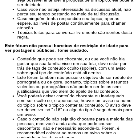
seja possível entender a proposta de um tópico, ele poderá
ser deletado.
Caso você não esteja interessade na discussão atual, não
perca seu tempo postando no meio de tal discussão.
Caso ninguém tenha respondido seu tópico, apenas
espere, ao invés de postar continuamente para chamar
atenção.
Tópicos feitos para conversar livremente são isentos desta
regra.
Este fórum não possui barreiras de restrição de idade para
ver postagens públicas. Tome cuidado.
Conteúdo que pode ser chocante, ou que você não iria
gostar que sua família visse em sua tela, deve estar por
trás de tags de conteúdo oculto (spoiler), com um aviso
sobre qual tipo de conteúdo está ali dentro.
Este fórum também não possui o objetivo de ser reduto de
pornografia ou de gore, portanto, tópicos sobre assuntos
violentos ou pornográficos não podem ser feitos sem
justificativas que vão além do apelo de tal conteúdo.
Você poderá deixar conteúdo chocante ou inadequado
sem ser oculto se, e apenas se, houver um aviso no nome
do tópico sobre o tópico conter tal conteúdo. O aviso deve
ser descritivo: só "+16" ou algo do tipo é vago demais para
um aviso.
Caso o conteúdo não seja tão chocante para a maioria das
pessoas, mas você ainda acha que pode causar
desconforto, não é necessário escondê-lo. Porém, é
recomendável colocar ao menos um aviso sobre o
conteúdo antes da postagem.