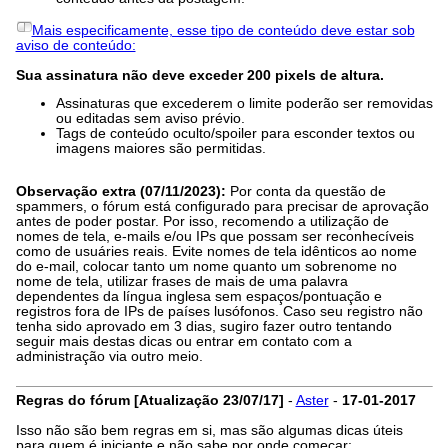
Mais especificamente, esse tipo de conteúdo deve estar sob
aviso de conteúdo:
Sua assinatura não deve exceder 200 pixels de altura.
Assinaturas que excederem o limite poderão ser removidas
ou editadas sem aviso prévio.
Tags de conteúdo oculto/spoiler para esconder textos ou
imagens maiores são permitidas.
Observação extra (07/11/2023):
Por conta da questão de
spammers, o fórum está configurado para precisar de aprovação
antes de poder postar. Por isso, recomendo a utilização de
nomes de tela, e-mails e/ou IPs que possam ser reconhecíveis
como de usuáries reais. Evite nomes de tela idênticos ao nome
do e-mail, colocar tanto um nome quanto um sobrenome no
nome de tela, utilizar frases de mais de uma palavra
dependentes da língua inglesa sem espaços/pontuação e
registros fora de IPs de países lusófonos. Caso seu registro não
tenha sido aprovado em 3 dias, sugiro fazer outro tentando
seguir mais destas dicas ou entrar em contato com a
administração via outro meio.
Regras do fórum [Atualização 23/07/17]
-
Aster
-
17-01-2017
Isso não são bem regras em si, mas são algumas dicas úteis
para quem é iniciante e não sabe por onde começar: