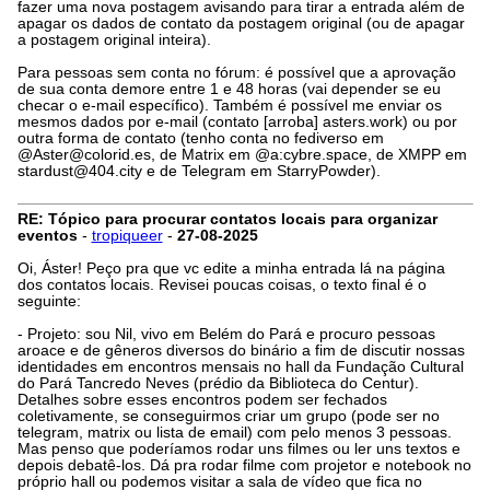
fazer uma nova postagem avisando para tirar a entrada além de
apagar os dados de contato da postagem original (ou de apagar
a postagem original inteira).
Para pessoas sem conta no fórum: é possível que a aprovação
de sua conta demore entre 1 e 48 horas (vai depender se eu
checar o e-mail específico). Também é possível me enviar os
mesmos dados por e-mail (contato [arroba] asters.work) ou por
outra forma de contato (tenho conta no fediverso em
@
Aster@colorid.es
, de Matrix em @a:cybre.space, de XMPP em
stardust@404.city
e de Telegram em StarryPowder).
RE: Tópico para procurar contatos locais para organizar
eventos
-
tropiqueer
-
27-08-2025
Oi, Áster! Peço pra que vc edite a minha entrada lá na página
dos contatos locais. Revisei poucas coisas, o texto final é o
seguinte:
- Projeto: sou Nil, vivo em Belém do Pará e procuro pessoas
aroace e de gêneros diversos do binário a fim de discutir nossas
identidades em encontros mensais no hall da Fundação Cultural
do Pará Tancredo Neves (prédio da Biblioteca do Centur).
Detalhes sobre esses encontros podem ser fechados
coletivamente, se conseguirmos criar um grupo (pode ser no
telegram, matrix ou lista de email) com pelo menos 3 pessoas.
Mas penso que poderíamos rodar uns filmes ou ler uns textos e
depois debatê-los. Dá pra rodar filme com projetor e notebook no
próprio hall ou podemos visitar a sala de vídeo que fica no