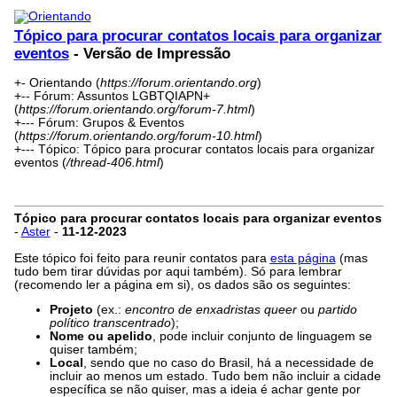
Tópico para procurar contatos locais para organizar
eventos
- Versão de Impressão
+- Orientando (
https://forum.orientando.org
)
+-- Fórum: Assuntos LGBTQIAPN+
(
https://forum.orientando.org/forum-7.html
)
+--- Fórum: Grupos & Eventos
(
https://forum.orientando.org/forum-10.html
)
+--- Tópico: Tópico para procurar contatos locais para organizar
eventos (
/thread-406.html
)
Tópico para procurar contatos locais para organizar eventos
-
Aster
-
11-12-2023
Este tópico foi feito para reunir contatos para
esta página
(mas
tudo bem tirar dúvidas por aqui também). Só para lembrar
(recomendo ler a página em si), os dados são os seguintes:
Projeto
(ex.:
encontro de enxadristas queer
ou
partido
político transcentrado
);
Nome ou apelido
, pode incluir conjunto de linguagem se
quiser também;
Local
, sendo que no caso do Brasil, há a necessidade de
incluir ao menos um estado. Tudo bem não incluir a cidade
específica se não quiser, mas a ideia é achar gente por