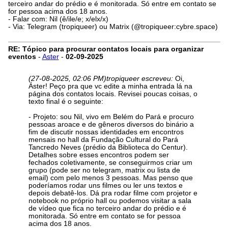
terceiro andar do prédio e é monitorada. Só entre em contato se
for pessoa acima dos 18 anos.
- Falar com: Nil (ê/ile/e; x/elx/x)
- Via: Telegram (tropiqueer) ou Matrix (@tropiqueer:cybre.space)
RE: Tópico para procurar contatos locais para organizar
eventos
-
Aster
-
02-09-2025
(27-08-2025, 02:06 PM)
tropiqueer escreveu:
Oi,
Áster! Peço pra que vc edite a minha entrada lá na
página dos contatos locais. Revisei poucas coisas, o
texto final é o seguinte:
- Projeto: sou Nil, vivo em Belém do Pará e procuro
pessoas aroace e de gêneros diversos do binário a
fim de discutir nossas identidades em encontros
mensais no hall da Fundação Cultural do Pará
Tancredo Neves (prédio da Biblioteca do Centur).
Detalhes sobre esses encontros podem ser
fechados coletivamente, se conseguirmos criar um
grupo (pode ser no telegram, matrix ou lista de
email) com pelo menos 3 pessoas. Mas penso que
poderíamos rodar uns filmes ou ler uns textos e
depois debatê-los. Dá pra rodar filme com projetor e
notebook no próprio hall ou podemos visitar a sala
de vídeo que fica no terceiro andar do prédio e é
monitorada. Só entre em contato se for pessoa
acima dos 18 anos.