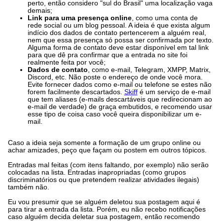
perto, então considero "sul do Brasil" uma localização vaga
demais;
Link para uma presença online
, como uma conta de
rede social ou um blog pessoal. A ideia é que exista algum
indício dos dados de contato pertencerem a alguém real,
nem que essa presença só possa ser confirmada por texto.
Alguma forma de contato deve estar disponível em tal link
para que dê pra confirmar que a entrada no site foi
realmente feita por você;
Dados de contato
, como e-mail, Telegram, XMPP, Matrix,
Discord, etc. Não poste o endereço de onde você mora.
Evite fornecer dados como e-mail ou telefone se estes não
forem facilmente descartados.
Skiff
é um serviço de e-mail
que tem aliases (e-mails descartáveis que redirecionam ao
e-mail de verdade) de graça embutidos, e recomendo usar
esse tipo de coisa caso você queira disponibilizar um e-
mail.
Caso a ideia seja somente a formação de um grupo online ou
achar amizades, peço que façam ou postem em outros tópicos.
Entradas mal feitas (com itens faltando, por exemplo) não serão
colocadas na lista. Entradas inapropriadas (como grupos
discriminatórios ou que pretendem realizar atividades ilegais)
também não.
Eu vou presumir que se alguém deletou sua postagem aqui é
para tirar a entrada da lista. Porém, eu não recebo notificações
caso alguém decida deletar sua postagem, então recomendo