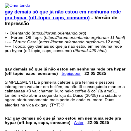
gay demais só que já não estou em nenhuma rede
pra hypar (off-topic, caps, consumo)
- Versão de
Impressão
+- Orientando (
https://forum.orientando.org
)
+-- Fórum: Off-Topic (
https://forum.orientando.org/forum-11.html
)
+--- Fórum: Geral (
https://forum.orientando.org/forum-12.html
)
+--- Tópico: gay demais só que já não estou em nenhuma rede
pra hypar (off-topic, caps, consumo) (
/thread-429.html
)
gay demais só que já não estou em nenhuma rede pra hypar
(off-topic, caps, consumo)
-
tropiqueer
-
22-05-2025
SIMPLESMENTE a primeira cafeteria pra felines e pessoas
interagirem vai abrir em hellém, eu não tô conseguindo manter a
calmaaaaa <3 vai chamar "kuro neko coffee & co" (já amo)...
também vão abrir a segunda loja da Daiso (30/05) na cidade e
agora afortunadamente mais perto de onde eu moro! Duas
alegrias na vida dx gay! (T꒳T)♡
RE: gay demais só que já não estou em nenhuma rede pra
hypar (off-topic, caps, consumo)
-
Aster
-
22-05-2025