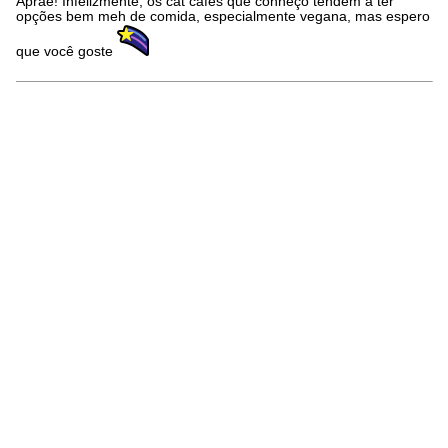
Apraê! Infelizmente, os cat cafés que conheço tendem a ter
opções bem meh de comida, especialmente vegana, mas espero
que você goste