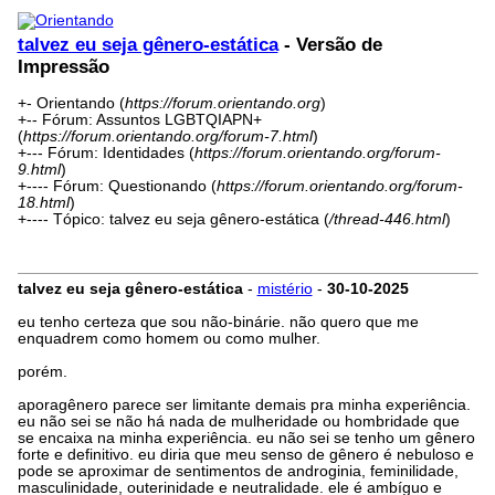
talvez eu seja gênero-estática
- Versão de
Impressão
+- Orientando (
https://forum.orientando.org
)
+-- Fórum: Assuntos LGBTQIAPN+
(
https://forum.orientando.org/forum-7.html
)
+--- Fórum: Identidades (
https://forum.orientando.org/forum-
9.html
)
+---- Fórum: Questionando (
https://forum.orientando.org/forum-
18.html
)
+---- Tópico: talvez eu seja gênero-estática (
/thread-446.html
)
talvez eu seja gênero-estática
-
mistério
-
30-10-2025
eu tenho certeza que sou não-binárie. não quero que me
enquadrem como homem ou como mulher.
porém.
aporagênero parece ser limitante demais pra minha experiência.
eu não sei se não há nada de mulheridade ou hombridade que
se encaixa na minha experiência. eu não sei se tenho um gênero
forte e definitivo. eu diria que meu senso de gênero é nebuloso e
pode se aproximar de sentimentos de androginia, feminilidade,
masculinidade, outerinidade e neutralidade. ele é ambíguo e