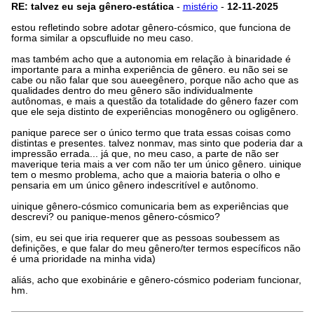
RE: talvez eu seja gênero-estática
-
mistério
-
12-11-2025
estou refletindo sobre adotar gênero-cósmico, que funciona de
forma similar a opscufluide no meu caso.
mas também acho que a autonomia em relação à binaridade é
importante para a minha experiência de gênero. eu não sei se
cabe ou não falar que sou aueegênero, porque não acho que as
qualidades dentro do meu gênero são individualmente
autônomas, e mais a questão da totalidade do gênero fazer com
que ele seja distinto de experiências monogênero ou ogligênero.
panique parece ser o único termo que trata essas coisas como
distintas e presentes. talvez nonmav, mas sinto que poderia dar a
impressão errada... já que, no meu caso, a parte de não ser
maverique teria mais a ver com não ter um único gênero. uinique
tem o mesmo problema, acho que a maioria bateria o olho e
pensaria em um único gênero indescritível e autônomo.
uinique gênero-cósmico comunicaria bem as experiências que
descrevi? ou panique-menos gênero-cósmico?
(sim, eu sei que iria requerer que as pessoas soubessem as
definições, e que falar do meu gênero/ter termos específicos não
é uma prioridade na minha vida)
aliás, acho que exobinárie e gênero-cósmico poderiam funcionar,
hm.