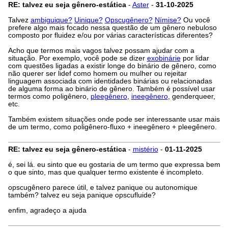
RE: talvez eu seja gênero-estática
-
Aster
-
31-10-2025
Talvez
ambiguique?
Uinique?
Opscugênero?
Nímise?
Ou você
prefere algo mais focado nessa questão de um gênero nebuloso
composto por fluidez e/ou por várias características diferentes?
Acho que termos mais vagos talvez possam ajudar com a
situação. Por exemplo, você pode se dizer
exobinárie
por lidar
com questões ligadas a existir longe do binário de gênero, como
não querer ser lidef como homem ou mulher ou rejeitar
linguagem associada com identidades binárias ou relacionadas
de alguma forma ao binário de gênero. Também é possível usar
termos como poligênero,
pleegênero
,
ineegênero
, genderqueer,
etc.
Também existem situações onde pode ser interessante usar mais
de um termo, como poligênero-fluxo + ineegênero + pleegênero.
RE: talvez eu seja gênero-estática
-
mistério
-
01-11-2025
é, sei lá. eu sinto que eu gostaria de um termo que expressa bem
o que sinto, mas que qualquer termo existente é incompleto.
opscugênero parece útil, e talvez panique ou autonomique
também? talvez eu seja panique opscufluide?
enfim, agradeço a ajuda