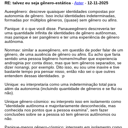
RE: talvez eu seja gênero-estática
-
Aster
-
12-11-2025
Aueegênero: descreve quaisquer identidades compostas por
autonomia de gênero. Isso inclui identidades indeterminadas,
formadas por múltiplos gêneros, (quase) sem gênero ou afins.
Panique: é o que você disse. Panaueegênero descreveria ter
uma quantidade infinita de identidades de gênero autônomas,
mas panique é ser pangênero e ter uma experiência de gênero
autônoma.
Nonmav: similar a aueegênero, em questão de poder falar de um
gênero, de uma ausência de gênero ou afins. Eu acho que faria
sentido uma pessoa bigênero homem/mulher que experiencia
androginia por conta disso, mas que tem gêneros separados, se
dizer nonangi, por exemplo. Dito isso, eu sou ume inavire e tive
bastante tempo pra pensar nisso, então não sei o que outres
entendem dessas identidades. :p
Uinique: eu interpretaria como uma indeterminação total para
além da autonomia (incluindo quantidade de gêneros e se flui ou
não).
Uinique gênero-cósmico: eu interpreto isso em isolamento como
"identidade autônoma e majoritariamente desconhecida, mas
conhecida nos pontos que a pessoa examina", sem fazer
conclusões sobre se a pessoa só tem gêneros autônomos ou
não.
Panique-menos gênero-cósmico: interpreto em isolamento como