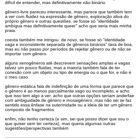
difícil de entender, mas definitivamente não-binário.
gênero-livre pareceu interessante, mas parece que também tem
a ver com fluidez na expressão de gênero, exploração ativa do
próprio gênero e outras questões. se fosse só "identidade
ambígua mas definitivamente queer" acho que seria mais minha
praia.
coexta também me intrigou. de novo, se fosse só "identidade
vaga e inconsistente separada de gêneros binários" tava de boa,
mas eu não passo por períodos de rejeitar gênero ou de não se
importar com gênero.
alguns xenogêneros até descrevem sensações amplas e vagas
talvez um pouco fluidas, mas a maioria também fala de ter
conexão com um objeto ou tipo de energia ou o que for, e não é
o meu caso.
gênero-estática fala de indefinição de uma forma que parece que
o gênero é ao menos parcialmente vago ou incompleto, e acho
que isso tem algo a ver. acho que outras opções seriam anderfae
com ambiguidade de gênero e mosaigênero, mas não sei se faz
sentido essa ênfase na outerinidade ou a ideia de ter um gênero
composto de fragmentos.
enfim, não tenho certeza (e sim, sei que posso dizer que sou o
que quiser sem ter certeza), mas queria algumas outras
sugestões/perspectivas também