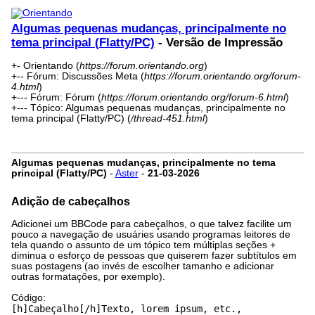
Algumas pequenas mudanças, principalmente no
tema principal (Flatty/PC)
- Versão de Impressão
+- Orientando (
https://forum.orientando.org
)
+-- Fórum: Discussões Meta (
https://forum.orientando.org/forum-
4.html
)
+--- Fórum: Fórum (
https://forum.orientando.org/forum-6.html
)
+--- Tópico: Algumas pequenas mudanças, principalmente no
tema principal (Flatty/PC) (
/thread-451.html
)
Algumas pequenas mudanças, principalmente no tema
principal (Flatty/PC)
-
Aster
-
21-03-2026
Adição de cabeçalhos
Adicionei um BBCode para cabeçalhos, o que talvez facilite um
pouco a navegação de usuáries usando programas leitores de
tela quando o assunto de um tópico tem múltiplas seções +
diminua o esforço de pessoas que quiserem fazer subtítulos em
suas postagens (ao invés de escolher tamanho e adicionar
outras formatações, por exemplo).
Código:
[h]Cabeçalho[/h]Texto, lorem ipsum, etc.,