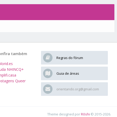
onfira também
Regras do fórum
lorid.es
juda NHINCQ+
Guia de áreas
plifi.casa
stagens Queer
orientando.org@gmail.com
Theme designed por
Rōshi
© 2015-2026.