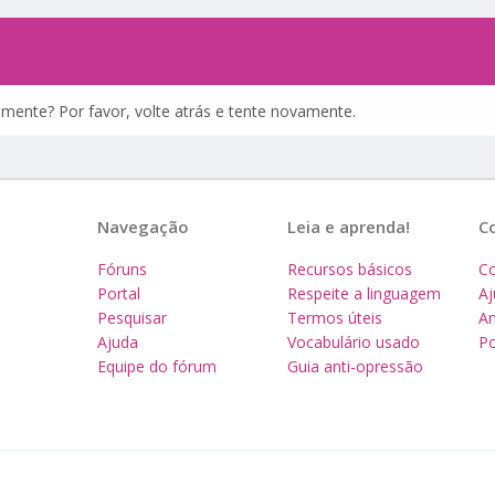
amente? Por favor, volte atrás e tente novamente.
Navegação
Leia e aprenda!
C
Fóruns
Recursos básicos
Co
Portal
Respeite a linguagem
A
Pesquisar
Termos úteis
Am
Ajuda
Vocabulário usado
Po
Equipe do fórum
Guia anti-opressão