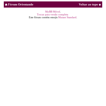
Fórum Orientando
Voltar ao topo
MyBB Móvel
.
Trocar para versão completa
Este fórum contém emojis
Mutant Standard
.