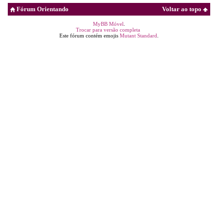
Fórum Orientando
Voltar ao topo
MyBB Móvel
.
Trocar para versão completa
Este fórum contém emojis
Mutant Standard
.