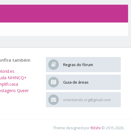
onfira também
Regras do fórum
lorid.es
juda NHINCQ+
Guia de áreas
plifi.casa
stagens Queer
orientando.org@gmail.com
Theme designed por
Rōshi
© 2015-2026.