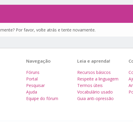
amente? Por favor, volte atrás e tente novamente.
Navegação
Leia e aprenda!
C
Fóruns
Recursos básicos
Co
Portal
Respeite a linguagem
A
Pesquisar
Termos úteis
Am
Ajuda
Vocabulário usado
Po
Equipe do fórum
Guia anti-opressão