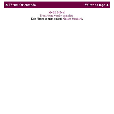
Fórum Orientando
Voltar ao topo
MyBB Móvel
.
Trocar para versão completa
Este fórum contém emojis
Mutant Standard
.