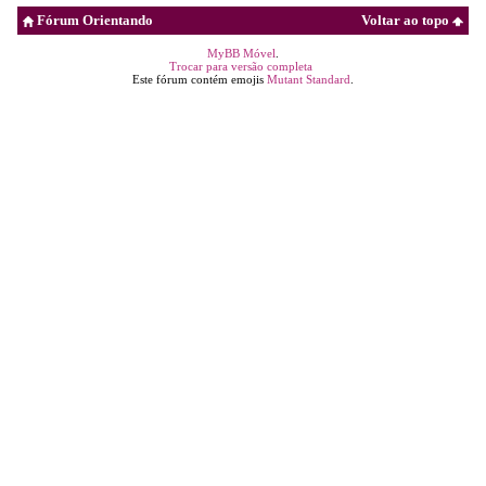
Fórum Orientando
Voltar ao topo
MyBB Móvel
.
Trocar para versão completa
Este fórum contém emojis
Mutant Standard
.