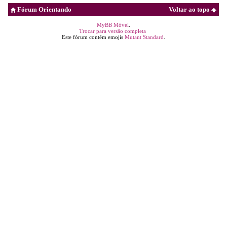
Fórum Orientando
Voltar ao topo
MyBB Móvel
.
Trocar para versão completa
Este fórum contém emojis
Mutant Standard
.