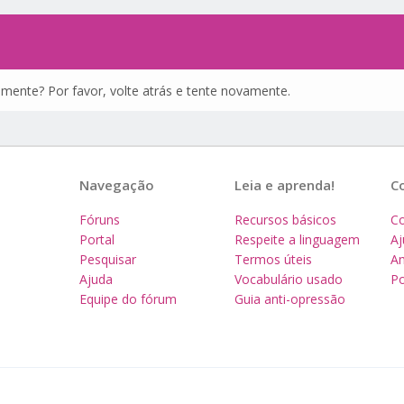
amente? Por favor, volte atrás e tente novamente.
Navegação
Leia e aprenda!
C
Fóruns
Recursos básicos
Co
Portal
Respeite a linguagem
A
Pesquisar
Termos úteis
Am
Ajuda
Vocabulário usado
Po
Equipe do fórum
Guia anti-opressão