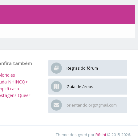
onfira também
Regras do fórum
lorid.es
juda NHINCQ+
Guia de áreas
plifi.casa
stagens Queer
orientando.org@gmail.com
Theme designed por
Rōshi
© 2015-2026.