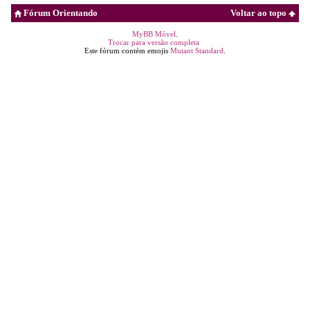
Fórum Orientando
Voltar ao topo
MyBB Móvel
.
Trocar para versão completa
Este fórum contém emojis
Mutant Standard
.