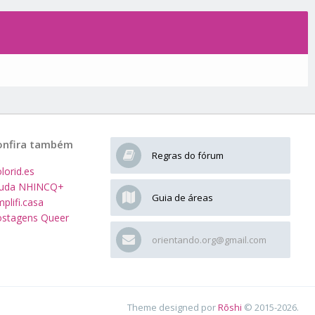
onfira também
Regras do fórum
lorid.es
juda NHINCQ+
Guia de áreas
plifi.casa
stagens Queer
orientando.org@gmail.com
Theme designed por
Rōshi
© 2015-2026.