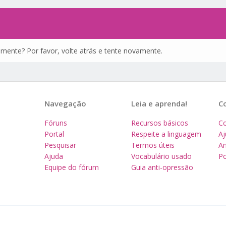
amente? Por favor, volte atrás e tente novamente.
Navegação
Leia e aprenda!
C
Fóruns
Recursos básicos
Co
Portal
Respeite a linguagem
A
Pesquisar
Termos úteis
Am
Ajuda
Vocabulário usado
Po
Equipe do fórum
Guia anti-opressão