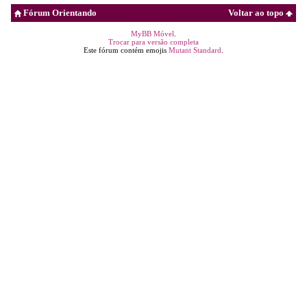
Fórum Orientando
Voltar ao topo
MyBB Móvel
.
Trocar para versão completa
Este fórum contém emojis
Mutant Standard
.