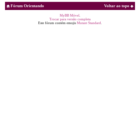
Fórum Orientando
Voltar ao topo
MyBB Móvel
.
Trocar para versão completa
Este fórum contém emojis
Mutant Standard
.