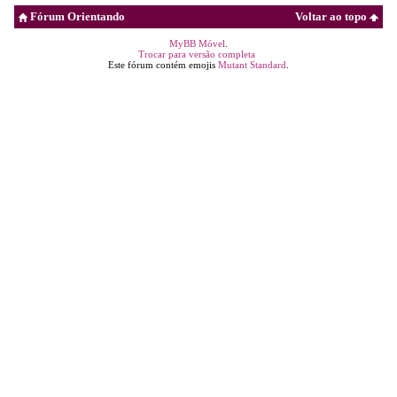
Fórum Orientando
Voltar ao topo
MyBB Móvel
.
Trocar para versão completa
Este fórum contém emojis
Mutant Standard
.