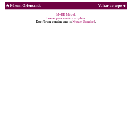
Fórum Orientando
Voltar ao topo
MyBB Móvel
.
Trocar para versão completa
Este fórum contém emojis
Mutant Standard
.