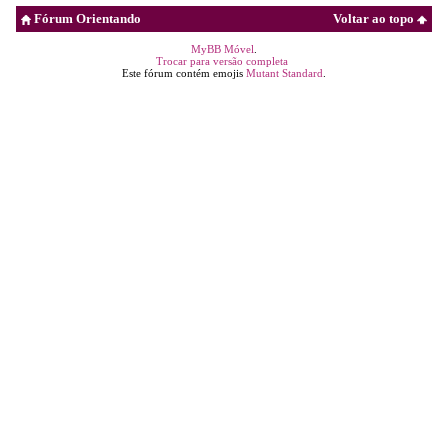
Fórum Orientando
Voltar ao topo
MyBB Móvel
.
Trocar para versão completa
Este fórum contém emojis
Mutant Standard
.