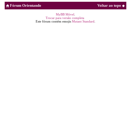
Fórum Orientando
Voltar ao topo
MyBB Móvel
.
Trocar para versão completa
Este fórum contém emojis
Mutant Standard
.