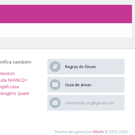
onfira também
Regras do fórum
lorid.es
juda NHINCQ+
Guia de áreas
plifi.casa
stagens Queer
orientando.org@gmail.com
Theme designed por
Rōshi
© 2015-2026.