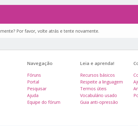
amente? Por favor, volte atrás e tente novamente.
Navegação
Leia e aprenda!
C
Fóruns
Recursos básicos
Co
Portal
Respeite a linguagem
A
Pesquisar
Termos úteis
Am
Ajuda
Vocabulário usado
Po
Equipe do fórum
Guia anti-opressão