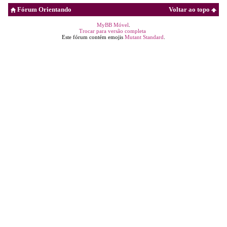
Fórum Orientando
Voltar ao topo
MyBB Móvel
.
Trocar para versão completa
Este fórum contém emojis
Mutant Standard
.