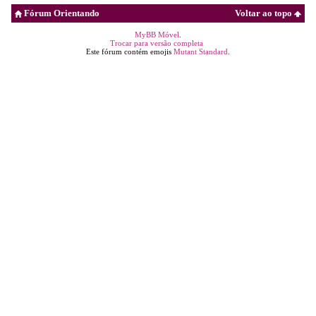
Fórum Orientando
Voltar ao topo
MyBB Móvel
.
Trocar para versão completa
Este fórum contém emojis
Mutant Standard
.