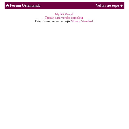
Fórum Orientando
Voltar ao topo
MyBB Móvel
.
Trocar para versão completa
Este fórum contém emojis
Mutant Standard
.