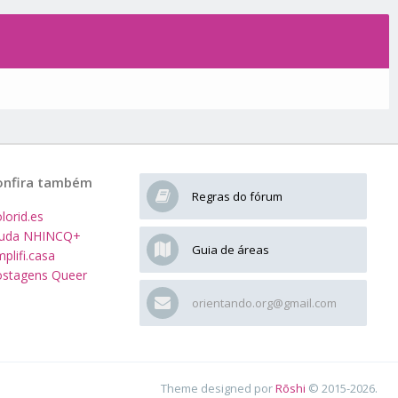
onfira também
Regras do fórum
lorid.es
juda NHINCQ+
Guia de áreas
plifi.casa
stagens Queer
orientando.org@gmail.com
Theme designed por
Rōshi
© 2015-2026.