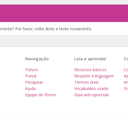
amente? Por favor, volte atrás e tente novamente.
Navegação
Leia e aprenda!
C
Fóruns
Recursos básicos
Co
Portal
Respeite a linguagem
A
Pesquisar
Termos úteis
Am
Ajuda
Vocabulário usado
Po
Equipe do fórum
Guia anti-opressão