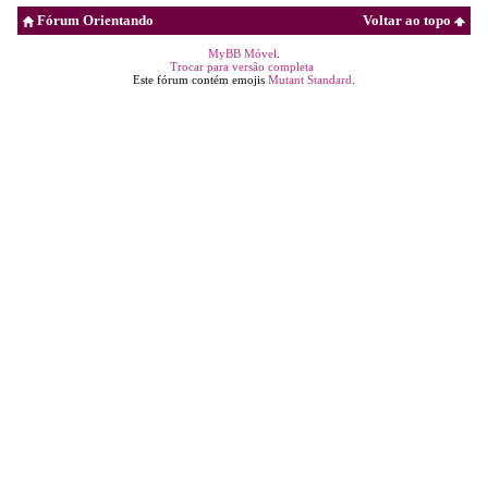
Fórum Orientando
Voltar ao topo
MyBB Móvel
.
Trocar para versão completa
Este fórum contém emojis
Mutant Standard
.