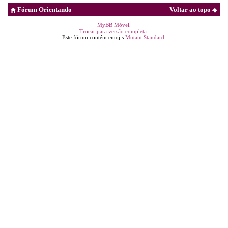
Fórum Orientando
Voltar ao topo
MyBB Móvel
.
Trocar para versão completa
Este fórum contém emojis
Mutant Standard
.