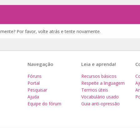
amente? Por favor, volte atrás e tente novamente.
Navegação
Leia e aprenda!
C
Fóruns
Recursos básicos
Co
Portal
Respeite a linguagem
A
Pesquisar
Termos úteis
Am
Ajuda
Vocabulário usado
Po
Equipe do fórum
Guia anti-opressão