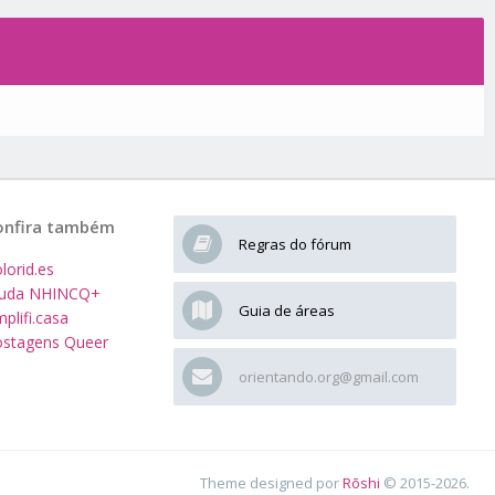
onfira também
Regras do fórum
lorid.es
juda NHINCQ+
Guia de áreas
plifi.casa
stagens Queer
orientando.org@gmail.com
Theme designed por
Rōshi
© 2015-2026.