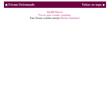
Fórum Orientando
Voltar ao topo
MyBB Móvel
.
Trocar para versão completa
Este fórum contém emojis
Mutant Standard
.