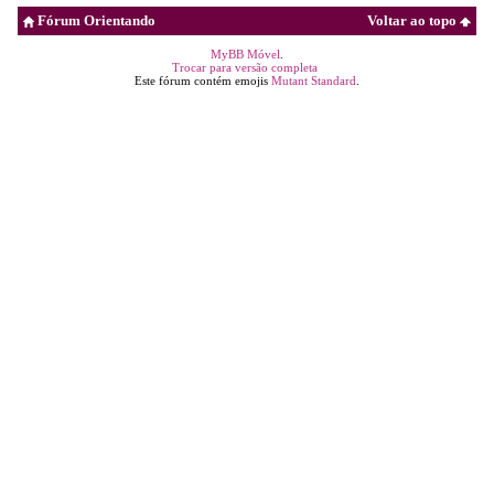
Fórum Orientando
Voltar ao topo
MyBB Móvel
.
Trocar para versão completa
Este fórum contém emojis
Mutant Standard
.