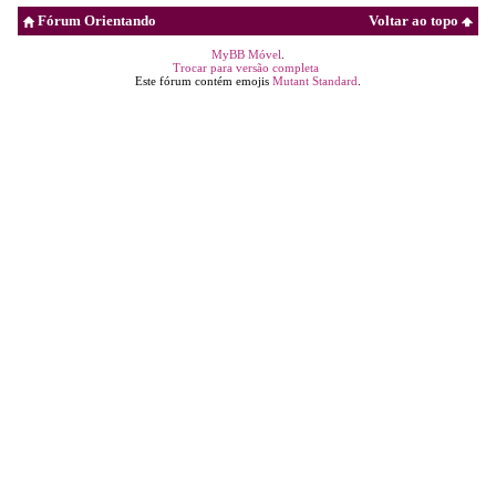
Fórum Orientando
Voltar ao topo
MyBB Móvel
.
Trocar para versão completa
Este fórum contém emojis
Mutant Standard
.