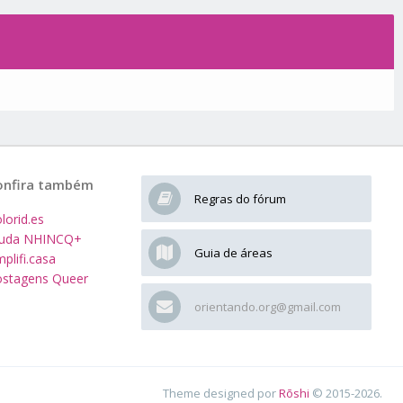
onfira também
Regras do fórum
lorid.es
juda NHINCQ+
Guia de áreas
plifi.casa
stagens Queer
orientando.org@gmail.com
Theme designed por
Rōshi
© 2015-2026.