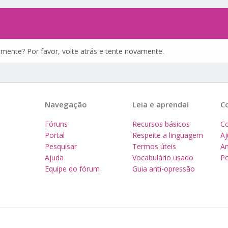
amente? Por favor, volte atrás e tente novamente.
Navegação
Leia e aprenda!
C
Fóruns
Recursos básicos
Co
Portal
Respeite a linguagem
A
Pesquisar
Termos úteis
Am
Ajuda
Vocabulário usado
Po
Equipe do fórum
Guia anti-opressão