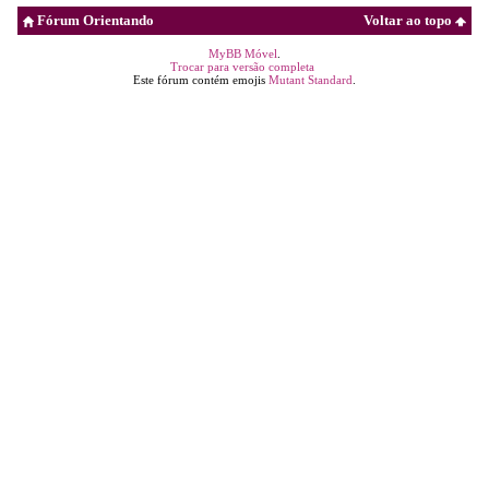
Fórum Orientando
Voltar ao topo
MyBB Móvel
.
Trocar para versão completa
Este fórum contém emojis
Mutant Standard
.