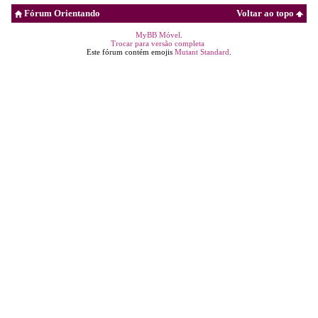
Fórum Orientando
Voltar ao topo
MyBB Móvel
.
Trocar para versão completa
Este fórum contém emojis
Mutant Standard
.