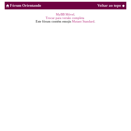
Fórum Orientando
Voltar ao topo
MyBB Móvel
.
Trocar para versão completa
Este fórum contém emojis
Mutant Standard
.