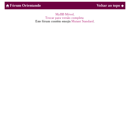
Fórum Orientando
Voltar ao topo
MyBB Móvel
.
Trocar para versão completa
Este fórum contém emojis
Mutant Standard
.