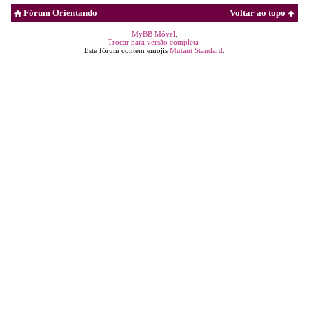
Fórum Orientando
Voltar ao topo
MyBB Móvel
.
Trocar para versão completa
Este fórum contém emojis
Mutant Standard
.