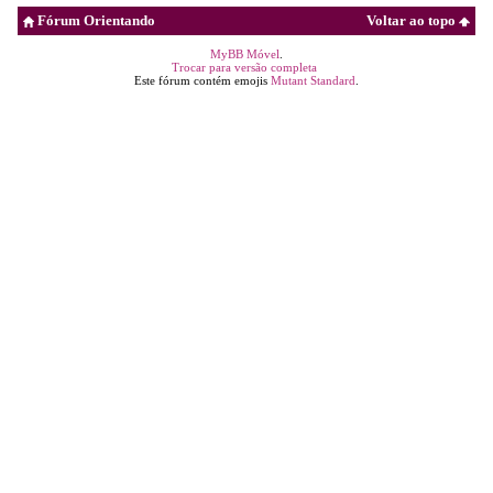
Fórum Orientando
Voltar ao topo
MyBB Móvel
.
Trocar para versão completa
Este fórum contém emojis
Mutant Standard
.