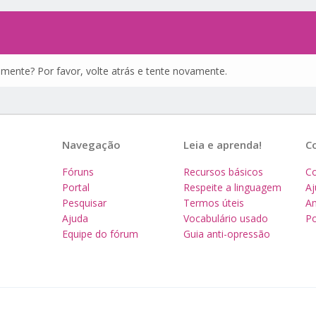
amente? Por favor, volte atrás e tente novamente.
Navegação
Leia e aprenda!
C
Fóruns
Recursos básicos
Co
Portal
Respeite a linguagem
A
Pesquisar
Termos úteis
Am
Ajuda
Vocabulário usado
Po
Equipe do fórum
Guia anti-opressão