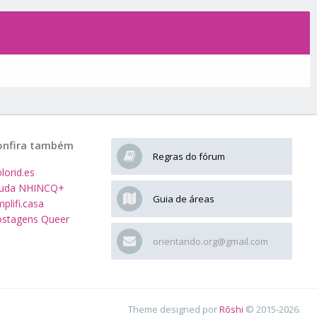
onfira também
Regras do fórum
lorid.es
juda NHINCQ+
Guia de áreas
plifi.casa
stagens Queer
orientando.org@gmail.com
Theme designed por
Rōshi
© 2015-2026.