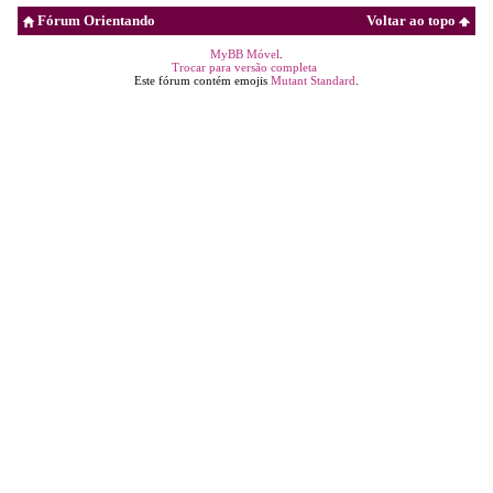
Fórum Orientando
Voltar ao topo
MyBB Móvel
.
Trocar para versão completa
Este fórum contém emojis
Mutant Standard
.