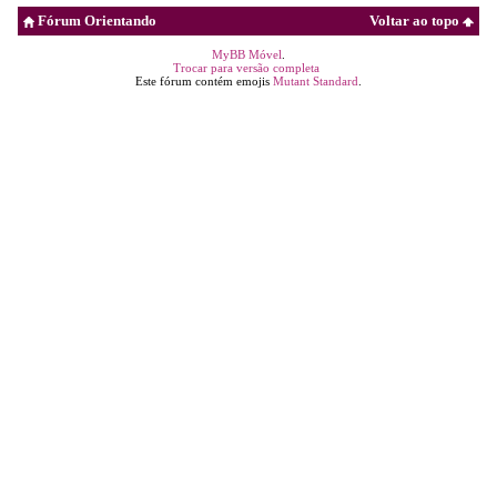
Fórum Orientando
Voltar ao topo
MyBB Móvel
.
Trocar para versão completa
Este fórum contém emojis
Mutant Standard
.