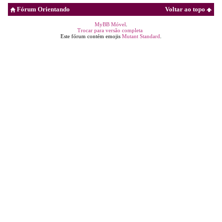
Fórum Orientando
Voltar ao topo
MyBB Móvel
.
Trocar para versão completa
Este fórum contém emojis
Mutant Standard
.