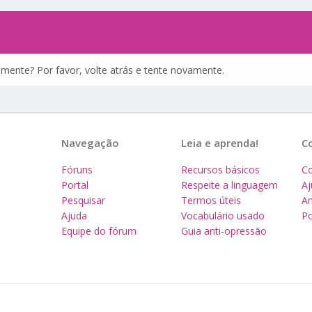
amente? Por favor, volte atrás e tente novamente.
Navegação
Leia e aprenda!
C
Fóruns
Recursos básicos
Co
Portal
Respeite a linguagem
A
Pesquisar
Termos úteis
Am
Ajuda
Vocabulário usado
Po
Equipe do fórum
Guia anti-opressão