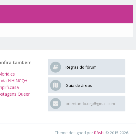
onfira também
Regras do fórum
lorid.es
juda NHINCQ+
Guia de áreas
plifi.casa
stagens Queer
orientando.org@gmail.com
Theme designed por
Rōshi
© 2015-2026.