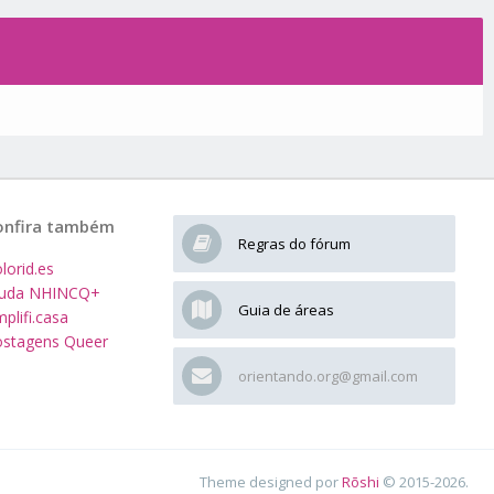
onfira também
Regras do fórum
lorid.es
juda NHINCQ+
Guia de áreas
plifi.casa
stagens Queer
orientando.org@gmail.com
Theme designed por
Rōshi
© 2015-2026.