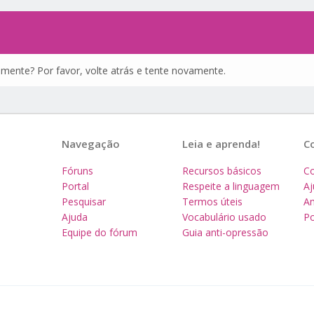
amente? Por favor, volte atrás e tente novamente.
Navegação
Leia e aprenda!
C
Fóruns
Recursos básicos
Co
Portal
Respeite a linguagem
A
Pesquisar
Termos úteis
Am
Ajuda
Vocabulário usado
Po
Equipe do fórum
Guia anti-opressão