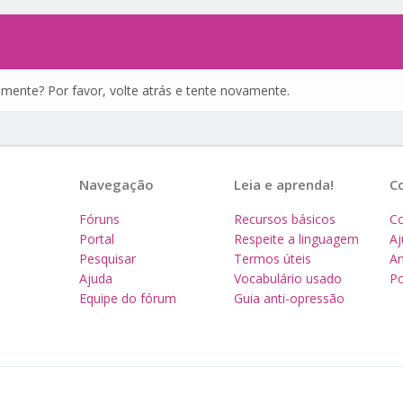
amente? Por favor, volte atrás e tente novamente.
Navegação
Leia e aprenda!
C
Fóruns
Recursos básicos
Co
Portal
Respeite a linguagem
A
Pesquisar
Termos úteis
Am
Ajuda
Vocabulário usado
Po
Equipe do fórum
Guia anti-opressão