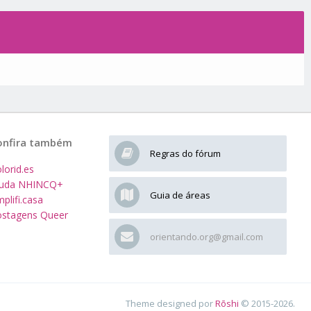
onfira também
Regras do fórum
lorid.es
juda NHINCQ+
Guia de áreas
plifi.casa
stagens Queer
orientando.org@gmail.com
Theme designed por
Rōshi
© 2015-2026.